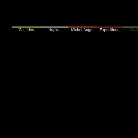
Galleries
Hupka
Expositions
Libra
Michel-Ange