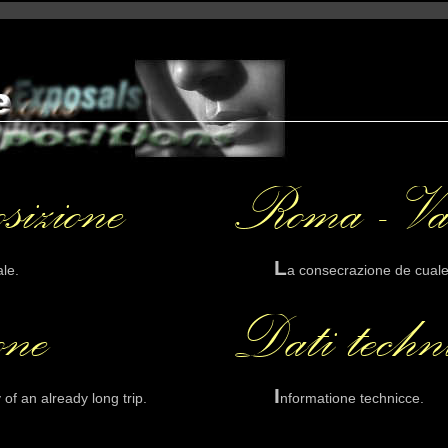
L
ale.
a consecrazione de cuale
I
 of an already long trip.
nformatione technicce.