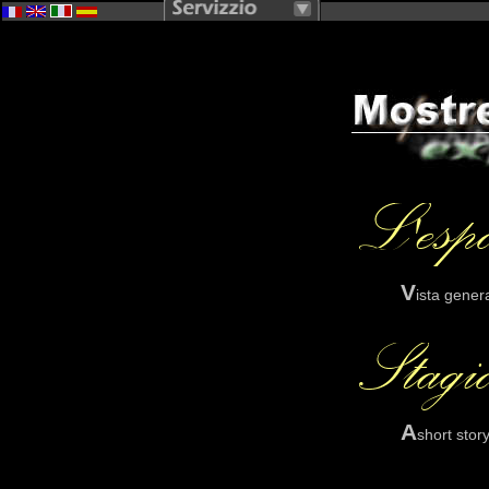
V
ista gener
A
short story