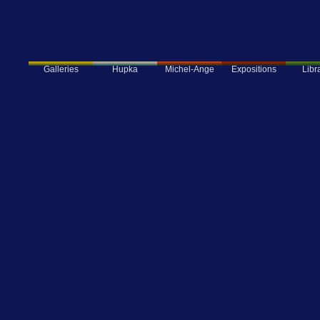
Galleries
Hupka
Expositions
Libra
Michel-Ange