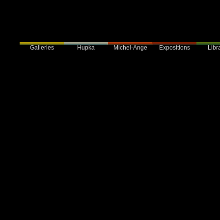
Galleries
Hupka
Expositions
Libra
Michel-Ange