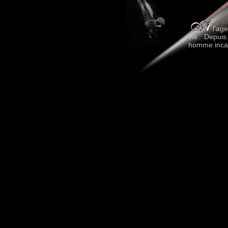
l'age
vie. Depuis
homme incar