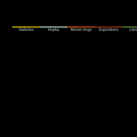
Galleries
Hupka
Expositions
Libra
Michel-Ange