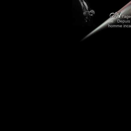
l'age
vie. Depuis
homme incar