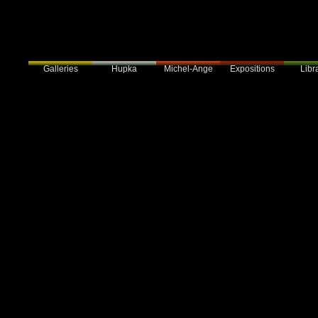
Galleries
Hupka
Expositions
Libra
Michel-Ange