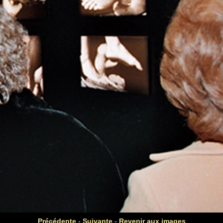
Précédente
-
Suivante
-
Revenir aux images