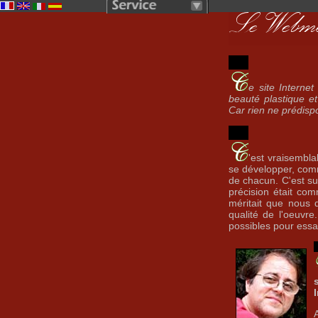
e site Interne
beauté plastique et
Car rien ne prédisp
'est vraisembl
se développer, comm
de chacun. C'est su
précision était co
méritait que nous 
qualité de l'oeuvr
possibles pour essay