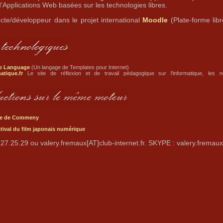
d'Applications Web basées sur les technologies libres.
ecte/développeur dans le projet international
Moodle
(Plate-forme lib
up Language
(Un langage de Templates pour Internet)
atique.fr
Le site de réflexion et de travail pédagogique sur l'informatique, les n
lage de Commeny
stival du film japonais numérique
27.25.29 ou valery.fremaux[AT]club-internet.fr. SKYPE : valery.fremaux