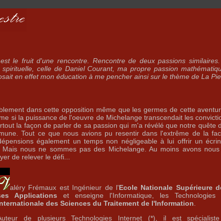
t est le fruit d'une rencontre. Rencontre de deux passions similaire
 spirituelle, celle de Daniel Courant, ma propre passion mathématiq
osait en effet mon éducation à me pencher ainsi sur le thème de La Pi
ablement dans cette opposition même que les germes de cette aventu
e si la puissance de l'oeuvre de Michelange transcendait les convicti
rtout la façon de parler de sa passion qui m'a révélé que notre quête de
mmune. Tout ce que nous avions pu resentir dans l'extrême de la fa
dépensions également un temps non négligeable à lui offrir un écri
e. Mais nous ne sommes pas des Michelange. Au moins avons nous fa
er de relever le défi...
aléry Frémaux est Ingénieur de l'
Ecole Nationale Supérieure de
ses Applications
et enseigne l'Informatique, les Technologies 
Internationale des Sciences du Traitement de l'Information
.
Auteur de plusieurs Technologies Internet (*), il est spécialist