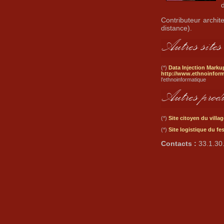
Contributeur archit
distance).
(*)
Data Injection Mark
http://www.ethnoinform
l'ethnoinformatique
(*)
Site citoyen du vil
(*)
Site logistique du fe
Contacts :
33.1.30.