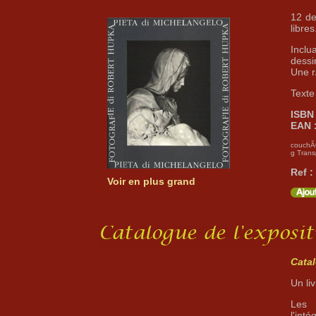
12 de
libres
Inclu
dessi
Une r
Texte
ISBN 
EAN 
couchÃ©
g Trans
Ref :
Voir en plus grand
Cata
Un li
Les 
l'inté