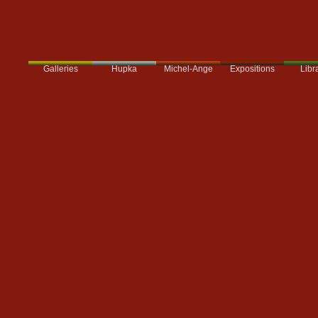
Galleries
Hupka
Expositions
Libra
Michel-Ange