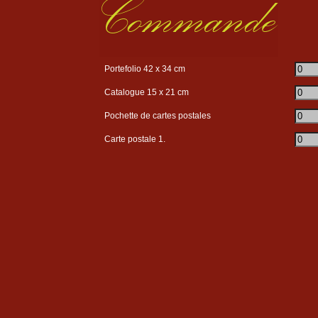
Portefolio 42 x 34 cm
Catalogue 15 x 21 cm
Pochette de cartes postales
Carte postale 1.
Carte postale 3
Carte postale 4
Votre total d'intention de commande
:
Si votre intention de commande est supérieure à
vous bénéficiez d'
une remise exceptionnelle 
réservée aux internautes.
*
Votre total d'achat
:
(*) Frais de port en sus (calcul sur bon de commande à suivre)