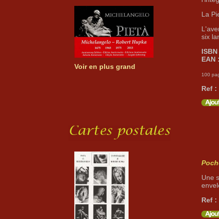
La Pi
L'ave
six l
ISBN 
EAN 
Voir en plus grand
100 pa
Ref :
Poche
Une s
envel
Ref :