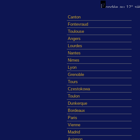
ondée au 12° siè
aujourd'hui animée 
Canton
Fontevraud
lle est un haut l
qu'y sont enterrés, e
Toulouse
Angers
es chemins étant 
Lourdes
grange batelière " co
Nantes
Nimes
'est cette Grang
Général de la Savo
Lyon
Grenoble
n peut aujourd'h
Tours
d'Aix-les-Bains, d
Czestokowa
l'exposition : cert
Toulon
Information
Dunkerque
Bordeaux
Paris
Vienne
Madrid
Avignon