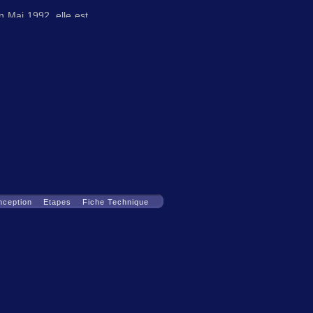
n Mai 1992, elle est
dès sa fondation, et
ait par une superbe "
e l'Etat, du
Conseil
nise aussi, à partir
e de l'Abbaye et de
ver Michel-Ange…
nception
Etapes
Fiche Technique