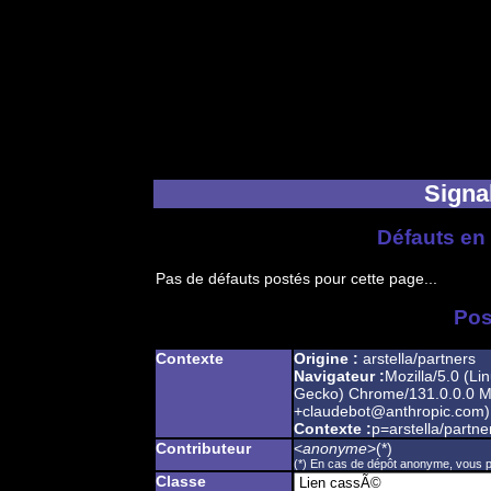
Signal
Défauts en 
Pas de défauts postés pour cette page...
Pos
Contexte
Origine :
arstella/partners
Navigateur :
Mozilla/5.0 (Li
Gecko) Chrome/131.0.0.0 Mo
+claudebot@anthropic.com)
Contexte :
p=arstella/partne
Contributeur
<
anonyme
>(*)
(*) En cas de dépôt anonyme, vous po
Classe