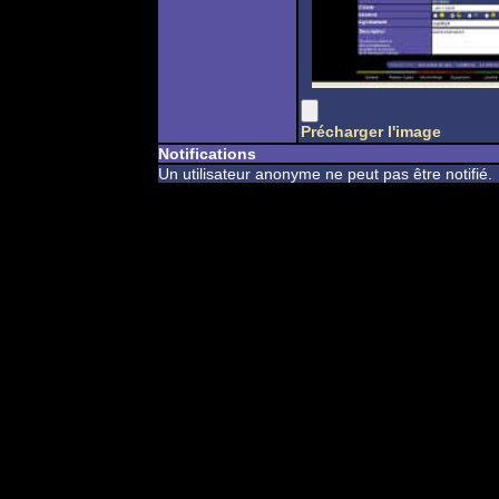
Précharger l'image
Notifications
Un utilisateur anonyme ne peut pas être notifié.