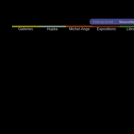
Interactivité :
Nouvelle
Galleries
Hupka
Expositions
Libra
Michel-Ange