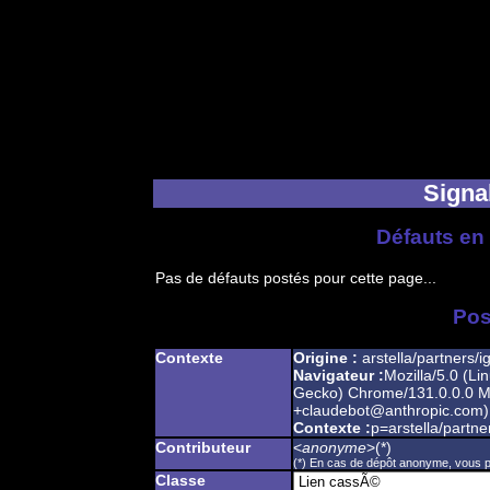
Signal
Défauts en 
Pas de défauts postés pour cette page...
Pos
Contexte
Origine :
arstella/partners/i
Navigateur :
Mozilla/5.0 (Li
Gecko) Chrome/131.0.0.0 Mo
+claudebot@anthropic.com)
Contexte :
p=arstella/partne
Contributeur
<
anonyme
>(*)
(*) En cas de dépôt anonyme, vous po
Classe