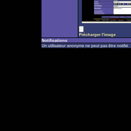
Précharger l'image
Notifications
Un utilisateur anonyme ne peut pas être notifié.