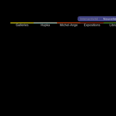
Interactivité :
Nouvelle
Galleries
Hupka
Expositions
Libra
Michel-Ange