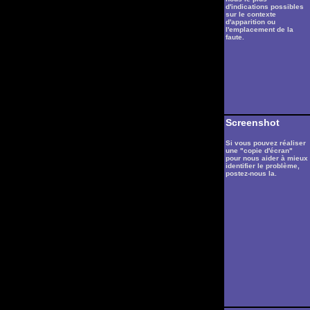
d'indications possibles
sur le contexte
d'apparition ou
l'emplacement de la
faute.
Screenshot
Si vous pouvez réaliser
une "copie d'écran"
pour nous aider à mieux
identifier le problème,
postez-nous la.