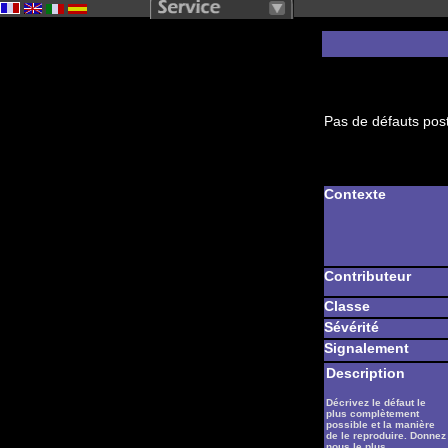
Pas de défauts post
Contexte
Contributeur
Classe
Sévérité
Signalement
Description
Décrivez le défaut le
plus complètement
possible et la manière
de le reproduire. Donnez
nous le plus