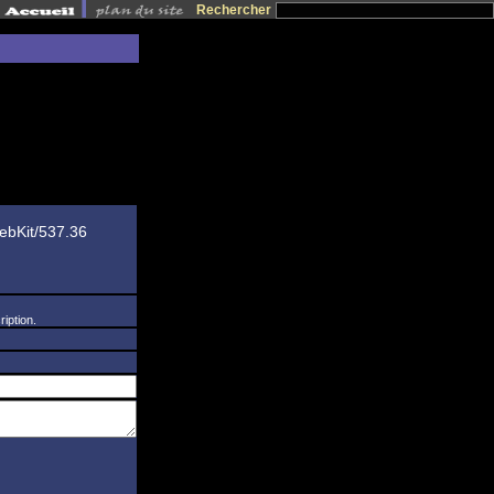
Rechercher
ebKit/537.36
iption.