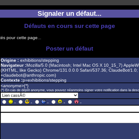
Signaler un défaut...
Défauts en cours sur cette page
és pour cette page...
Poster un défaut
Origine :
exhibitions/stepping
Navigateur :
Mozilla/5.0 (Macintosh; Intel Mac OS X 10_15_7) AppleW
(KHTML, like Gecko) Chrome/131.0.0.0 Safari/537.36; ClaudeBot/1.0;
+claudebot@anthropic.com)
Contexte :
p=exhibitions/stepping
<
anonyme
>(*)
(*) En cas de dépôt anonyme, vous pouvez néanmoins signer votre notification dans la descr
-
-
-
-
-