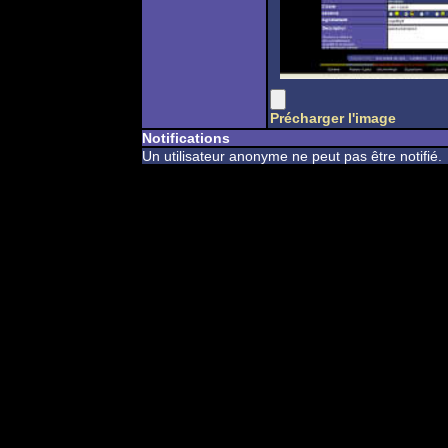
Précharger l'image
Notifications
Un utilisateur anonyme ne peut pas être notifié.