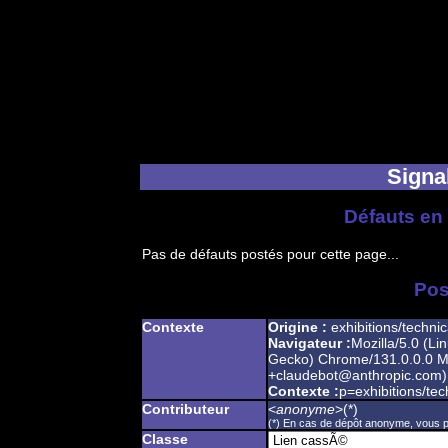
Signal
Défauts en 
Pas de défauts postés pour cette page...
Pos
Contexte
Origine :
exhibitions/technica
Navigateur :
Mozilla/5.0 (Li
Gecko) Chrome/131.0.0.0 Mo
+claudebot@anthropic.com)
Contexte :
p=exhibitions/tec
Contributeur
<
anonyme
>(*)
(*) En cas de dépôt anonyme, vous po
Classe