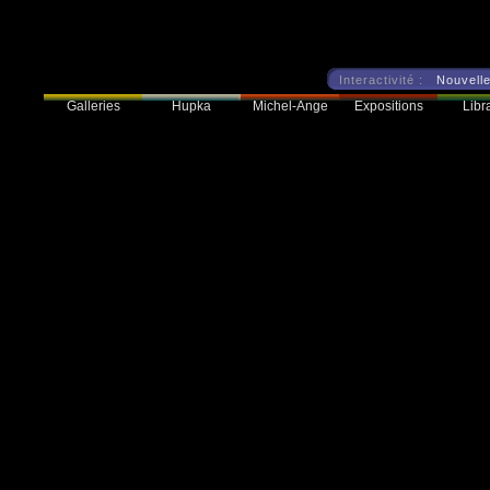
Interactivité :
Nouvelle
Galleries
Hupka
Expositions
Libra
Michel-Ange