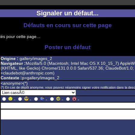
Signaler un défaut...
Défauts en cours sur cette page
és pour cette page...
Poster un défaut
Origine :
gallery/images_2
Navigateur :
Mozilla/5.0 (Macintosh; Intel Mac OS X 10_15_7) AppleW
(KHTML, like Gecko) Chrome/131.0.0.0 Safari/537.36; ClaudeBot/1.0;
+claudebot@anthropic.com)
Contexte :
p=gallery/images_2
<
anonyme
>(*)
(*) En cas de dépôt anonyme, vous pouvez néanmoins signer votre notification dans la descr
-
-
-
-
-