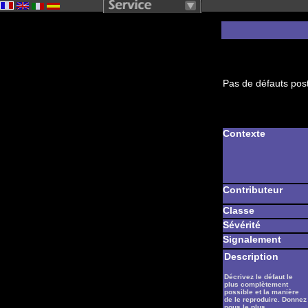
Pas de défauts post
Contexte
Contributeur
Classe
Sévérité
Signalement
Description
Décrivez le défaut le
plus complètement
possible et la manière
de le reproduire. Donnez
nous le plus