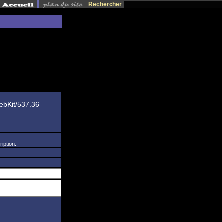
Rechercher
ebKit/537.36
iption.