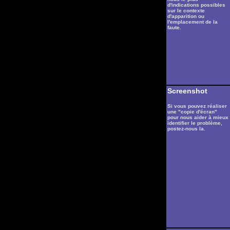
d'indications possibles
sur le contexte
d'apparition ou
l'emplacement de la
faute.
Screenshot
Si vous pouvez réaliser
une "copie d'écran"
pour nous aider à mieux
identifier le problème,
postez-nous la.