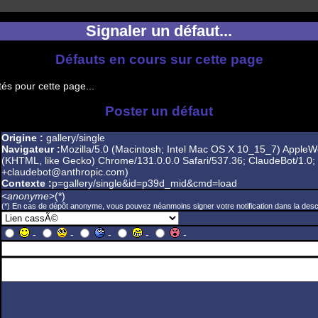
Signaler un défaut...
Défauts en cours sur cette page
és pour cette page...
Poster un défaut
Origine :
gallery/single
Navigateur :
Mozilla/5.0 (Macintosh; Intel Mac OS X 10_15_7) AppleW
(KHTML, like Gecko) Chrome/131.0.0.0 Safari/537.36; ClaudeBot/1.0;
+claudebot@anthropic.com)
Contexte :
p=gallery/single&id=p39d_mid&cmd=load
<
anonyme
>(*)
(*) En cas de dépôt anonyme, vous pouvez néanmoins signer votre notification dans la descr
-
-
-
-
-