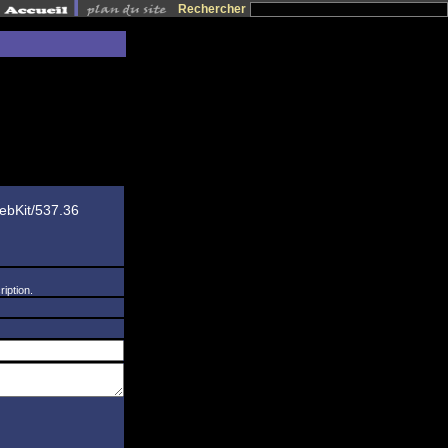
Rechercher
ebKit/537.36
iption.