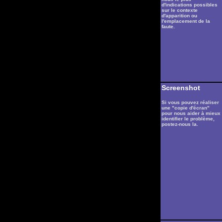
d'indications possibles
sur le contexte
d'apparition ou
l'emplacement de la
faute.
Screenshot
Si vous pouvez réaliser
une "copie d'écran"
pour nous aider à mieux
identifier le problème,
postez-nous la.