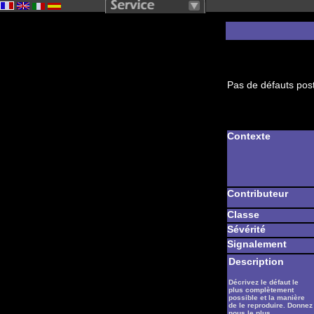
Pas de défauts post
Contexte
Contributeur
Classe
Sévérité
Signalement
Description
Décrivez le défaut le
plus complètement
possible et la manière
de le reproduire. Donnez
nous le plus