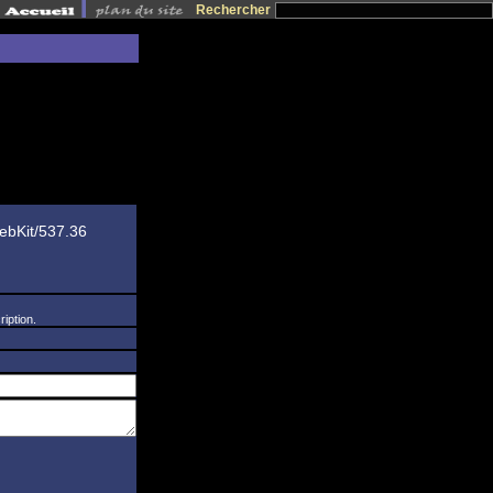
Rechercher
ebKit/537.36
iption.