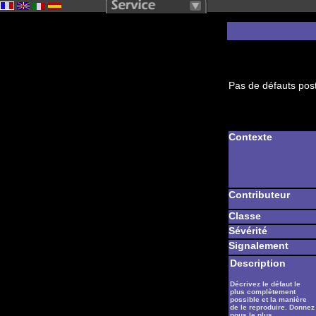
Pas de défauts post
Contexte
Contributeur
Classe
Sévérité
Signalement
Description
Décrivez le défaut le
plus complètement
possible et la manière
de le reproduire. Donnez
nous le plus