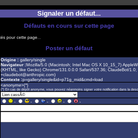
Signaler un défaut...
Défauts en cours sur cette page
és pour cette page...
Poster un défaut
Origine :
gallery/single
Navigateur :
Mozilla/5.0 (Macintosh; Intel Mac OS X 10_15_7) AppleW
(KHTML, like Gecko) Chrome/131.0.0.0 Safari/537.36; ClaudeBot/1.0;
+claudebot@anthropic.com)
Contexte :
p=gallery/single&id=p71g_mid&cmd=load
<
anonyme
>(*)
(*) En cas de dépôt anonyme, vous pouvez néanmoins signer votre notification dans la descr
-
-
-
-
-