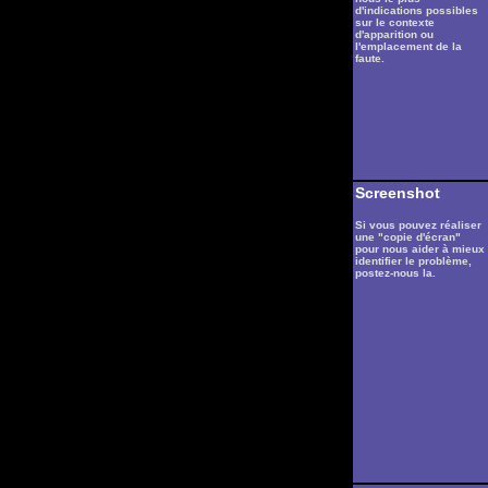
d'indications possibles
sur le contexte
d'apparition ou
l'emplacement de la
faute.
Screenshot
Si vous pouvez réaliser
une "copie d'écran"
pour nous aider à mieux
identifier le problème,
postez-nous la.