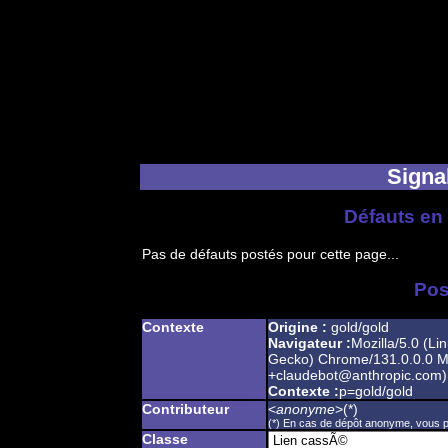
Signal
Défauts en 
Pas de défauts postés pour cette page...
Pos
Contexte
Origine :
gold/gold
Navigateur :
Mozilla/5.0 (Li
Gecko) Chrome/131.0.0.0 Mo
+claudebot@anthropic.com)
Contexte :
p=gold/gold
Contributeur
<
anonyme
>(*)
(*) En cas de dépôt anonyme, vous po
Classe