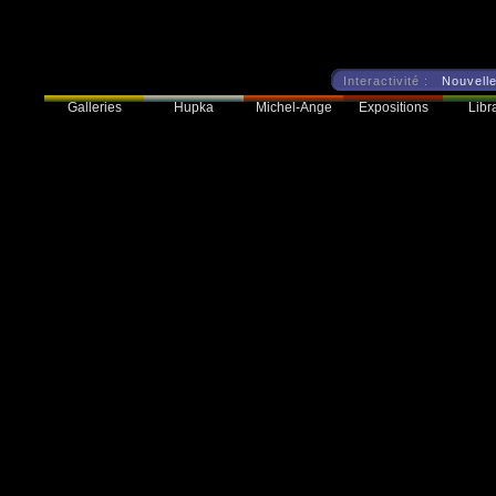
Interactivité :
Nouvelle
Galleries
Hupka
Expositions
Libra
Michel-Ange