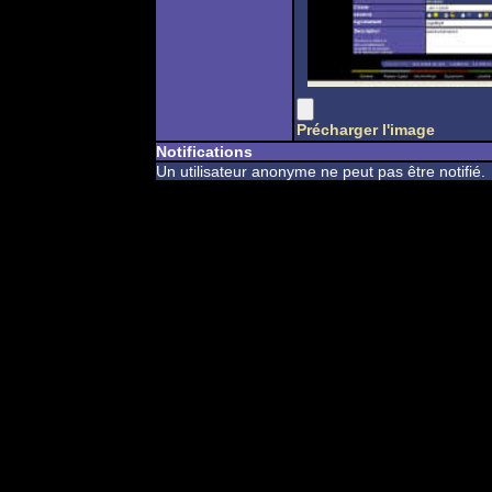
Précharger l'image
Notifications
Un utilisateur anonyme ne peut pas être notifié.