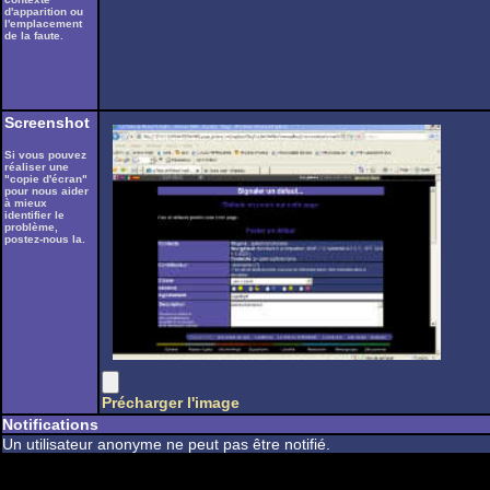
d'apparition ou
l'emplacement
de la faute.
Screenshot
Si vous pouvez
réaliser une
"copie d'écran"
pour nous aider
à mieux
identifier le
problème,
postez-nous la.
Précharger l'image
Notifications
Un utilisateur anonyme ne peut pas être notifié.