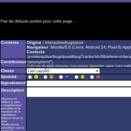
Pas de défauts postés pour cette page...
Contexte
Origine :
interactive/bugs/post
Navigateur :
Mozilla/5.0 (Linux; Android 14; Pixel 8) 
Contexte
:
p=interactive/bugs/post&bugTrackerId=0&referer=i
Contributeur
<
anonyme
>(*)
(*) En cas de dépôt anonyme, vous pouvez néanmoins signer votre notifica
Classe
Sévérité
-
-
-
-
-
Signalement
Description
Décrivez le
défaut le plus
complètement
possible et la
manière de le
reproduire.
Donnez nous le
plus
d'indications
possibles sur le
contexte