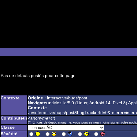
Pas de défauts postés pour cette page...
Contexte
Origine :
interactive/bugs/post
Navigateur :
Mozilla/5.0 (Linux; Android 14; Pixel 8) 
Contexte
:
p=interactive/bugs/post&bugTrackerId=0&referer=
Contributeur
<
anonyme
>(*)
(*) En cas de dépôt anonyme, vous pouvez néanmoins signer votre notifica
Classe
Sévérité
-
-
-
-
-