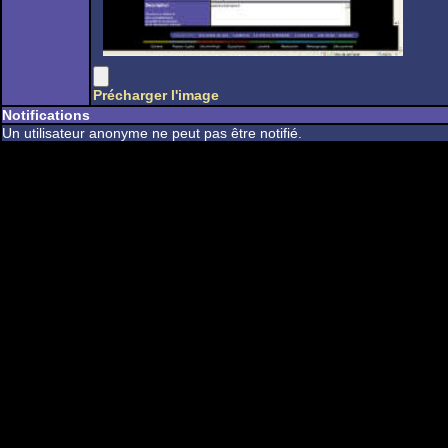
Précharger l'image
Notifications
Un utilisateur anonyme ne peut pas être notifié.