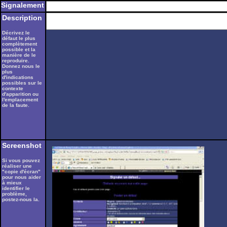
Signalement
Description
Décrivez le
défaut le plus
complètement
possible et la
manière de le
reproduire.
Donnez nous le
plus
d'indications
possibles sur le
contexte
d'apparition ou
l'emplacement
de la faute.
Screenshot
Si vous pouvez
réaliser une
"copie d'écran"
pour nous aider
à mieux
identifier le
problème,
postez-nous la.