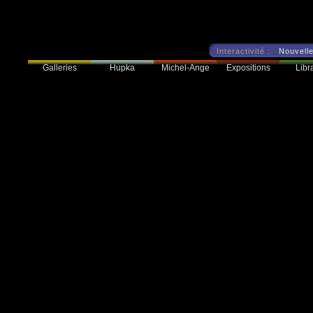
Interactivité :
Nouvelle
Galleries
Hupka
Expositions
Libra
Michel-Ange