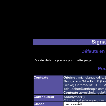
Signal
Défauts en 
Pas de défauts postés pour cette page...
Pos
Contexte
Origine :
michelangelo/life/
Navigateur :
Mozilla/5.0 (Li
Gecko) Chrome/131.0.0.0 Mo
+claudebot@anthropic.com)
Contexte :
p=michelangelo/l
Contributeur
<
anonyme
>(*)
(*) En cas de dépôt anonyme, vous po
Classe