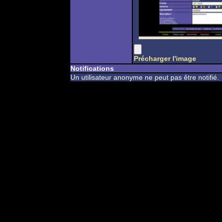
Précharger l'image
Notifications
Un utilisateur anonyme ne peut pas être notifié.