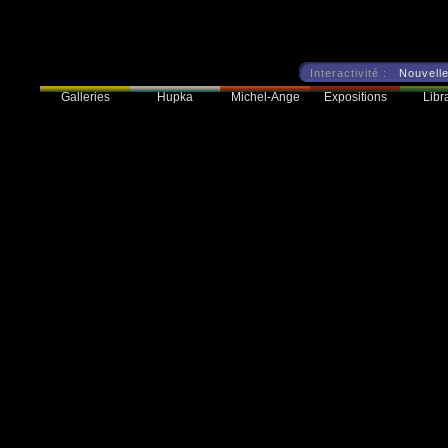
Interactivité :
Nouvelle
Galleries
Hupka
Expositions
Libra
Michel-Ange