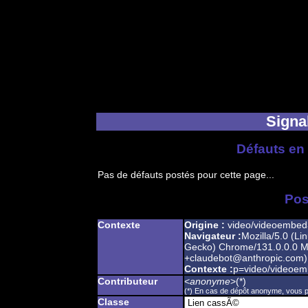
Signal
Défauts en 
Pas de défauts postés pour cette page...
Pos
Contexte
Origine :
video/videoembed
Navigateur :
Mozilla/5.0 (Li
Gecko) Chrome/131.0.0.0 Mo
+claudebot@anthropic.com)
Contexte :
p=video/videoe
Contributeur
<
anonyme
>(*)
(*) En cas de dépôt anonyme, vous po
Classe