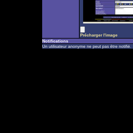
Précharger l'image
Notifications
Un utilisateur anonyme ne peut pas être notifié.