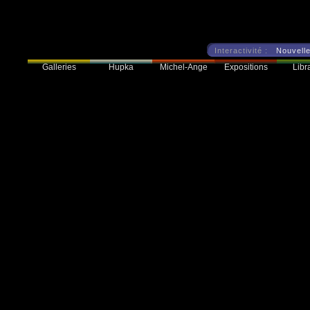
Interactivité :
Nouvelle
Galleries
Hupka
Expositions
Libra
Michel-Ange