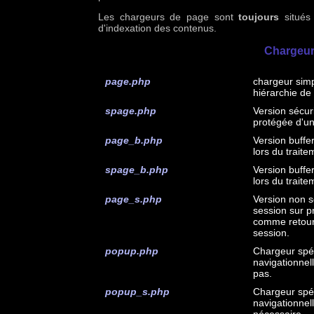
Les chargeurs de page sont
toujours
situés 
d'indexation des contenus.
Chargeur
page.php
chargeur simp
hiérarchie de
spage.php
Version sécur
protégée d'un
page_b.php
Version buffe
lors du trait
spage_b.php
Version buffe
lors du trait
page_s.php
Version non s
session sur pr
comme retour 
session.
popup.php
Chargeur spéc
navigationnel
pas.
popup_s.php
Chargeur spéc
navigationnell
nécessaire.