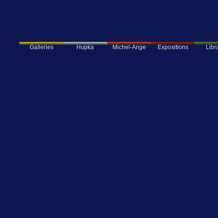
Enit
Av
Galleries
Hupka
Expositions
Libra
Michel-Ange
L'Osservatore Romano
Donna
Il Messagiero
L'Osserv