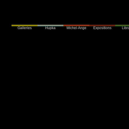
Galleries
Hupka
Expositions
Libra
Michel-Ange